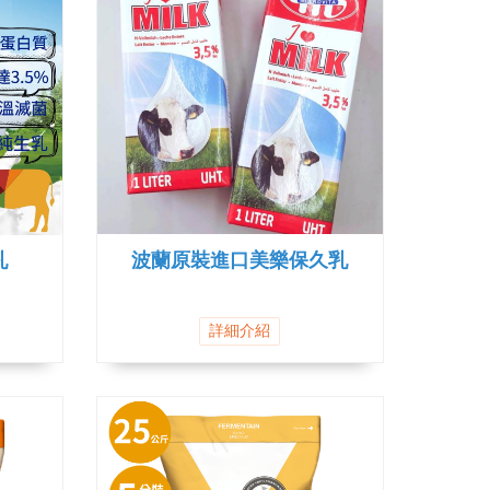
乳
波蘭原裝進口美樂保久乳
詳細介紹