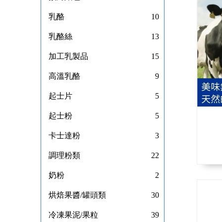
乳酪
10
乳酪絲
13
加工乳製品
15
高溫乳酪
9
起士片
5
起士粉
5
卡士達粉
3
調理粉類
22
奶粉
2
烘焙果醬/罐頭類
30
冷凍果泥/果粒
39