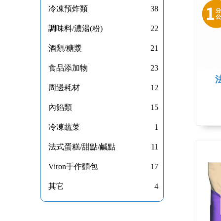
冷凍預炸類
38
調味料/濃湯(粉)
22
酒類/糖漿
21
食品添加物
23
周邊耗材
12
內餡類
15
冷凍蔬菜
1
法式蛋糕/甜點/鹹點
11
Viron手作麵包
17
其它
4