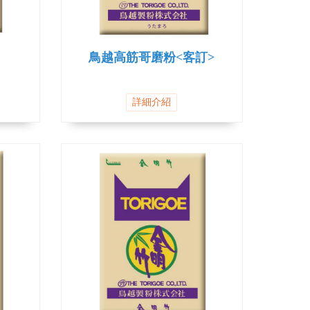
鳥越高筋哥磨粉<客訂>
詳細介紹