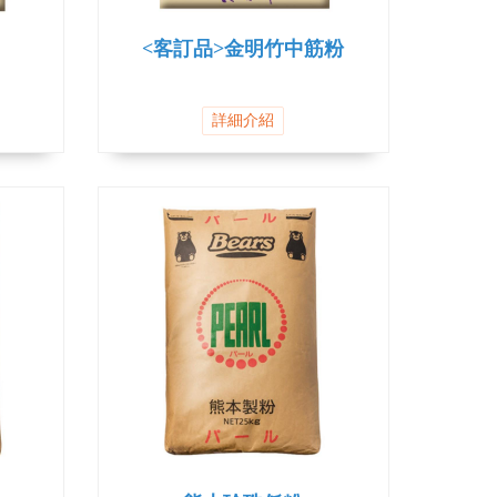
<客訂品>金明竹中筋粉
詳細介紹