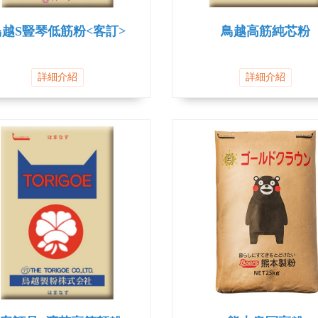
鳥越S豎琴低筋粉<客訂>
鳥越高筋純芯粉
詳細介紹
詳細介紹