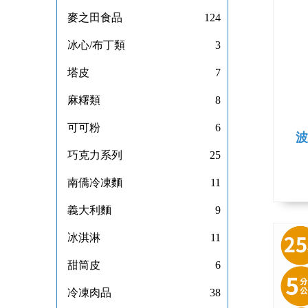
麥之田食品
124
冰心/布丁類
3
塔皮
7
麻糬類
8
可可粉
6
波
巧克力系列
25
南僑冷凍麵
11
義大利麵
9
冰淇淋
11
甜筒皮
6
冷凍肉品
38