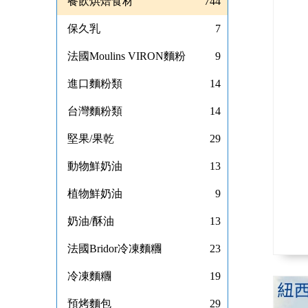
餐飲烘焙食材
744
保久乳
7
法國Moulins VIRON麵粉
9
進口麵粉類
14
台灣麵粉類
14
堅果/果乾
29
動物鮮奶油
13
植物鮮奶油
9
奶油/酥油
13
法國Bridor冷凍麵糰
23
冷凍麵糰
19
預烤麵包
29