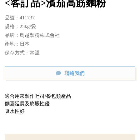
<客訂品>濱茄高筋麵粉
品號：411737

規格：25kg/袋

品牌：鳥越製粉株式會社

產地：日本

保存方式：常溫
聯絡我們
適合用來製作吐司/餐包類產品

麵團延展及膨脹性優

吸水性好