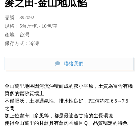
麥之田-金山地瓜餡
品號：392092

規格：5台斤/包 ‧ 10包/箱

產地：台灣

保存方式：冷凍
聯絡我們
金山萬里地區因河流沖積而成的狹小平原，土質為富含有機
質多的鬆砂質壤土

不僅肥沃，土壤通氣性、排水性良好，PH值約在 6.5～7.5 
之間

加上位處海口多風等，都是最適合甘藷的生長環境

使得金山萬里的甘藷具有藷肉香甜且Ｑ、品質穩定的特色